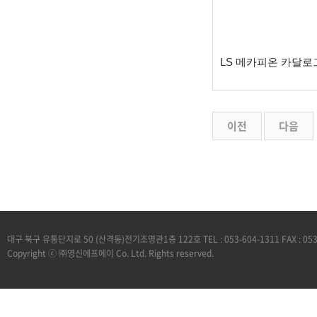
​LS 메카피온 카달로
이전
다음
대구 북구 유통단지로 50 (산격동)전기조명관1층 122호 TEL : 053-604-1311 FAX : 05
Copyright ⓒ ㈜영신에프에이 Co. Ltd. Rights reserved.